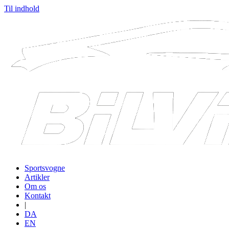
Til indhold
Sportsvogne
Artikler
Om os
Kontakt
|
DA
EN