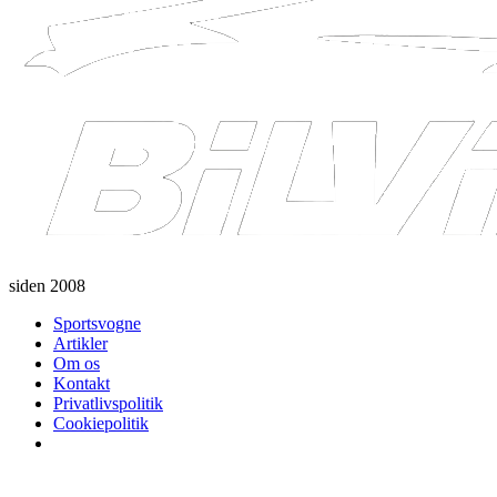
siden 2008
Sportsvogne
Artikler
Om os
Kontakt
Privatlivspolitik
Cookiepolitik