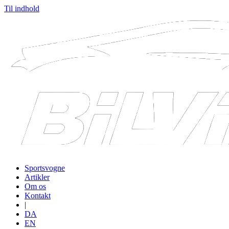
Til indhold
Sportsvogne
Artikler
Om os
Kontakt
|
DA
EN