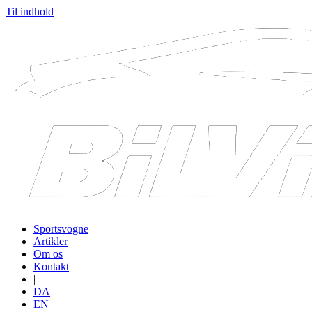
Til indhold
Sportsvogne
Artikler
Om os
Kontakt
|
DA
EN