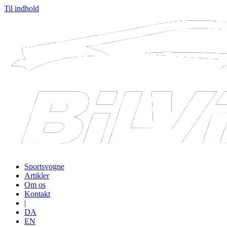
Til indhold
Sportsvogne
Artikler
Om os
Kontakt
|
DA
EN